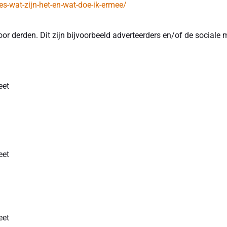
ies-wat-zijn-het-en-wat-doe-ik-ermee/
r derden. Dit zijn bijvoorbeeld adverteerders en/of de sociale m
eet
eet
eet