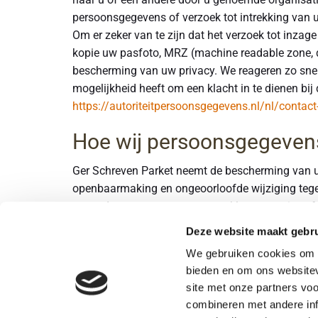
persoonsgegevens of verzoek tot intrekking va
Om er zeker van te zijn dat het verzoek tot inzag
kopie uw pasfoto, MRZ (machine readable zone, 
bescherming van uw privacy. We reageren zo snel 
mogelijkheid heeft om een klacht in te dienen bij
https://autoriteitpersoonsgegevens.nl/nl/contact
Hoe wij persoonsgegevens
Ger Schreven Parket neemt de bescherming van 
openbaarmaking en ongeoorloofde wijziging tegen 
neem dan contact op met onze klantenservice of
Deze website maakt gebru
We gebruiken cookies om c
bieden en om ons websitev
site met onze partners vo
Ger Schreven Parket
combineren met andere inf
Boerenweg 7