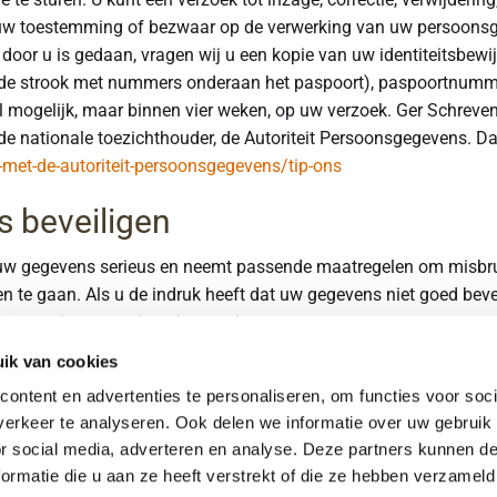
n uw toestemming of bezwaar op de verwerking van uw persoons
e door u is gedaan, vragen wij u een kopie van uw identiteitsbew
de strook met nummers onderaan het paspoort), paspoortnumme
mogelijk, maar binnen vier weken, op uw verzoek. Ger Schreven 
 de nationale toezichthouder, de Autoriteit Persoonsgegevens. Da
-met-de-autoriteit-persoonsgegevens/tip-ons
 beveiligen
uw gegevens serieus en neemt passende maatregelen om misbrui
te gaan. Als u de indruk heeft dat uw gegevens niet goed beveil
 via g.schrevenparket@home.nl.
ik van cookies
ontent en advertenties te personaliseren, om functies voor soci
erkeer te analyseren. Ook delen we informatie over uw gebruik
or social media, adverteren en analyse. Deze partners kunnen 
Contactgegevens
ormatie die u aan ze heeft verstrekt of die ze hebben verzameld
077 - 473 17 86
